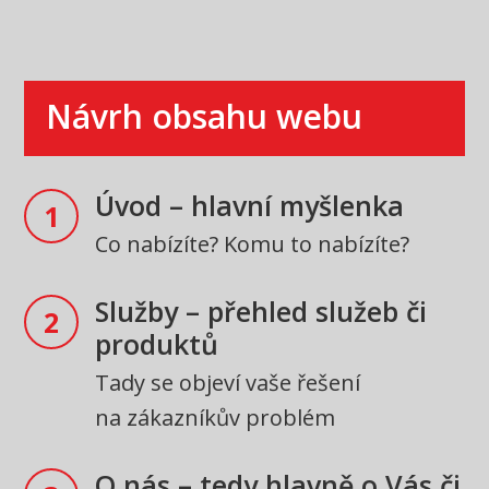
Návrh obsahu webu
Úvod – hlavní myšlenka
1
Co nabízíte? Komu to nabízíte?
Služby – přehled služeb či
2
produktů
Tady se objeví vaše řešení
na zákazníkův problém
O nás – tedy hlavně o Vás či