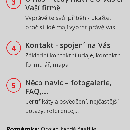
3
Vaší firmě
Vyprávějte svůj příběh - ukažte,
proč si lidé mají vybrat právě Vás
Kontakt - spojení na Vás
4
Základní kontaktní údaje, kontaktní
formulář, mapa
Něco navíc – fotogalerie,
5
FAQ,...
Certifikáty a osvědčení, nejčastější
dotazy, reference,...
Poznámka:
Obsah každé části je