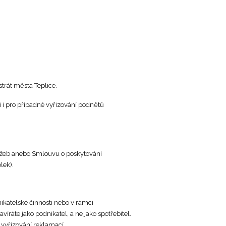
trát města Teplice.
i pro případné vyřizování podnětů
lužeb anebo Smlouvu o poskytování
lek).
ikatelské činnosti nebo v rámci
ráte jako podnikatel, a ne jako spotřebitel.
vyřizování reklamací.