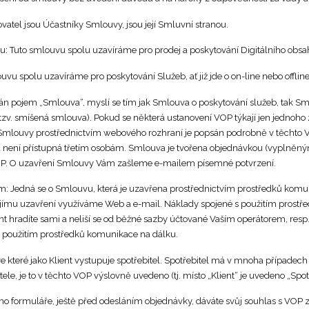
vatel jsou Účastníky Smlouvy, jsou její Smluvní stranou.
hu: Tuto smlouvu spolu uzavíráme pro prodej a poskytování Digitálního obsa
uvu spolu uzavíráme pro poskytování Služeb, ať již jde o on-line nebo offlin
ván pojem „Smlouva“, myslí se tím jak Smlouva o poskytování služeb, tak Sm
(tzv. smíšená smlouva). Pokud se některá ustanovení VOP týkají jen jednoho
Smlouvy prostřednictvím webového rozhraní je popsán podrobně v těchto VO
 a není přístupná třetím osobám. Smlouva je tvořena objednávkou (vyplně
 VOP. O uzavření Smlouvy Vám zašleme e-mailem písemné potvrzení.
Jedná se o Smlouvu, která je uzavřena prostřednictvím prostředků komunik
ejímu uzavření využíváme Web a e-mail. Náklady spojené s použitím prost
ient hradíte sami a neliší se od běžné sazby účtované Vaším operátorem, resp
 použitím prostředků komunikace na dálku.
e které jako Klient vystupuje spotřebitel. Spotřebitel má v mnoha případech 
le, je to v těchto VOP výslovně uvedeno (tj. místo „Klient“ je uvedeno „Spotř
 formuláře, ještě před odesláním objednávky, dáváte svůj souhlas s VOP z