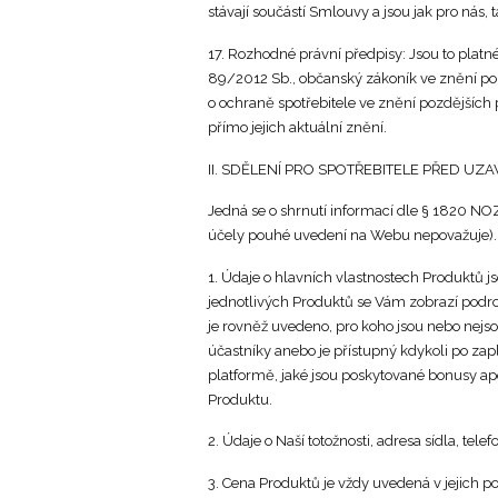
stávají součástí Smlouvy a jsou jak pro nás, 
17. Rozhodné právní předpisy: Jsou to platn
89/2012 Sb., občanský zákoník ve znění pozd
o ochraně spotřebitele ve znění pozdějších 
přímo jejich aktuální znění.
II. SDĚLENÍ PRO SPOTŘEBITELE PŘED U
Jedná se o shrnutí informací dle § 1820 NO
účely pouhé uvedení na Webu nepovažuje).
1. Údaje o hlavních vlastnostech Produktů 
jednotlivých Produktů se Vám zobrazí podro
je rovněž uvedeno, pro koho jsou nebo nejso
účastníky anebo je přístupný kdykoli po zap
platformě, jaké jsou poskytované bonusy apo
Produktu.
2. Údaje o Naší totožnosti, adresa sídla, telef
3. Cena Produktů je vždy uvedená v jejich 