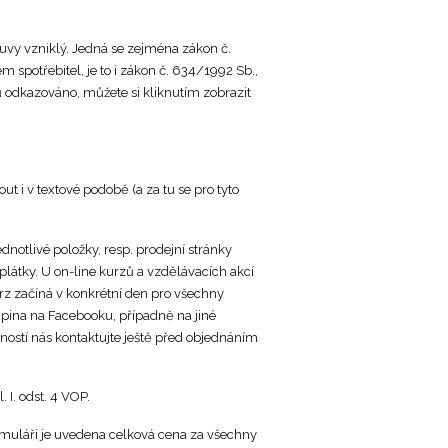
ouvy vzniklý. Jedná se zejména zákon č.
 spotřebitel, je to i zákon č. 634/1992 Sb.,
ů odkazováno, můžete si kliknutím zobrazit
i v textové podobě (a za tu se pro tyto
notlivé položky, resp. prodejní stránky
látky. U on-line kurzů a vzdělávacích akcí
urz začíná v konkrétní den pro všechny
upina na Facebooku, případně na jiné
ností nás kontaktujte ještě před objednáním
. I. odst. 4 VOP.
rmuláři je uvedena celková cena za všechny