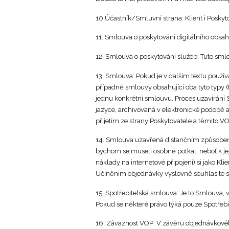
10 Účastník/Smluvní strana: Klient i Poskyto
11. Smlouva o poskytování digitálního obsa
12. Smlouva o poskytování služeb: Tuto smlo
13. Smlouva: Pokud je v dalším textu použí
případně smlouvy obsahující oba tyto typy 
jednu konkrétní smlouvu. Proces uzavírání 
jazyce, archivovaná v elektronické podobě
přijetím ze strany Poskytovatele a těmito
14. Smlouva uzavřená distančním způsobem: 
bychom se museli osobně potkat, neboť k j
náklady na internetové připojení) si jako Kl
Učiněním objednávky výslovně souhlasíte s
15. Spotřebitelská smlouva: Je to Smlouva, v
Pokud se některé právo týká pouze Spotřebite
16. Závaznost VOP: V závěru objednávkového