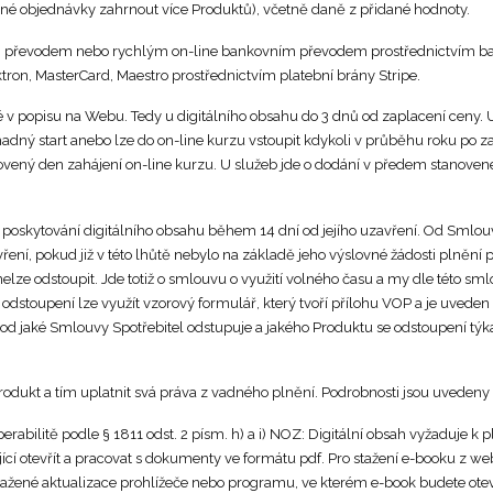
né objednávky zahrnout více Produktů), včetně daně z přidané hodnoty.
ím převodem nebo rychlým on-line bankovním převodem prostřednictvím 
ktron, MasterCard, Maestro prostřednictvím platební brány Stripe.
v popisu na Webu. Tedy u digitálního obsahu do 3 dnů od zaplacení ceny. U
adný start anebo lze do on-line kurzu vstoupit kdykoli v průběhu roku po 
ovený den zahájení on-line kurzu. U služeb jde o dodání v předem stano
 poskytování digitálního obsahu během 14 dní od jejího uzavření. Od Smlou
avření, pokud již v této lhůtě nebylo na základě jeho výslovné žádosti plněn
nelze odstoupit. Jde totiž o smlouvu o využití volného času a my dle této 
odstoupení lze využít vzorový formulář, který tvoří přílohu VOP a je uveden 
, od jaké Smlouvy Spotřebitel odstupuje a jakého Produktu se odstoupení tý
odukt a tím uplatnit svá práva z vadného plnění. Podrobnosti jsou uvedeny v 
perabilitě podle § 1811 odst. 2 písm. h) a i) NOZ: Digitální obsah vyžaduje k 
 otevřít a pracovat s dokumenty ve formátu pdf. Pro stažení e-booku z webo
 i stažené aktualizace prohlížeče nebo programu, ve kterém e-book budete o