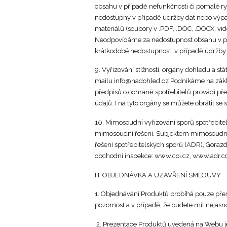
obsahu v případě nefunkčnosti či pomalé ry
nedostupný v případě údržby dat nebo výpad
materiálů (soubory v .PDF, .DOC, .DOCX, vid
Neodpovídáme za nedostupnost obsahu v pří
krátkodobé nedostupnosti v případě údržby
9. Vyřizování stížností, orgány dohledu a st
mailu info@nadohled.cz Podnikáme na zákla
předpisů o ochraně spotřebitelů provádí p
údajů. I na tyto orgány se můžete obrátit se 
10. Mimosoudní vyřizování sporů spotřebite
mimosoudní řešení. Subjektem mimosoudního
řešení spotřebitelských sporů (ADR), Gora
obchodní inspekce: www.coi.cz, www.adr.co
III. OBJEDNÁVKA A UZAVŘENÍ SMLOUVY
1. Objednávání Produktů probíhá pouze pře
pozornost a v případě, že budete mít nejasn
2. Prezentace Produktů uvedená na Webu je