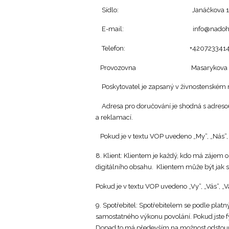
Sídlo: Janáčkova 1590/2, T
E-mail: info@nadohled
Telefon: +4207233414
Provozovna Masarykova 460/11
Poskytovatel je zapsaný v živnostenském re
Adresa pro doručování je shodná s adresou
a reklamací.
Pokud je v textu VOP uvedeno „My“, „Nás“, „
8. Klient: Klientem je každý, kdo má záje
digitálního obsahu. Klientem může být jak s
Pokud je v textu VOP uvedeno „Vy“, „Vás“, „Va
9. Spotřebitel: Spotřebitelem se podle plat
samostatného výkonu povolání. Pokud jste fy
Dopad to má především na možnost odstoupe