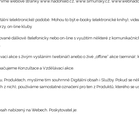
umíme webové stránky www.nadohled.cz, www.simunsky.cz, www.webnado
gitální (elektronické) podobě. Mohou to být e-booky (elektronické knihy), vi
rzy, on-line kluby.
tované dálkově (telefonicky nebo on-line s využitím některé z komunikačn
.
ávací akce s živým vysíláním (webinář) anebo o živé „offline“ akce (seminář,
značujeme Konzultace a Vzdělávací akce.
 Produktech, myslíme tím souhrnně Digitální obsah i Služby. Pokud se někte
h z nich), používáme samostatné označení pro ten z Produktů, kterého se us
obsah nabízený na Webech. Poskytovatel je: