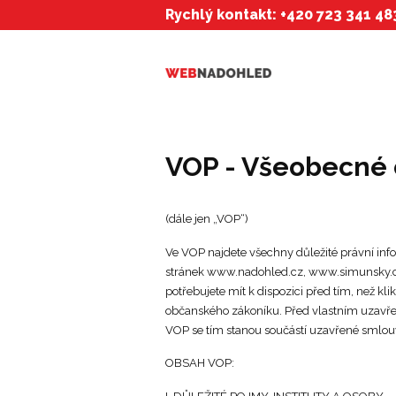
Rychlý kontakt: +420 723 341 48
VOP - Všeobecné
(dále jen „VOP“)
Ve VOP najdete všechny důležité právní info
stránek www.nadohled.cz, www.simunsky.c
potřebujete mít k dispozici před tím, než kl
občanského zákoníku. Před vlastním uzavře
VOP se tím stanou součástí uzavřené smlouvy 
OBSAH VOP: