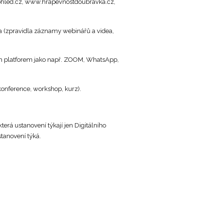
hled.cz, www.hrapevnostdoubravka.cz,
dea (zpravidla záznamy webinářů a videa,
ích platforem jako např. ZOOM, WhatsApp,
 konference, workshop, kurz).
rá ustanovení týkají jen Digitálního
tanovení týká.