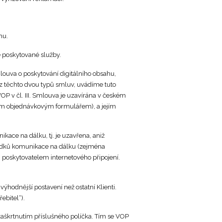
hu.
e poskytované služby.
louva o poskytování digitálního obsahu,
 z těchto dvou typů smluv, uvádíme tuto
P v čl. III. Smlouva je uzavírána v českém
ným objednávkovým formulářem), a jejím
ace na dálku, tj. je uzavřena, aniž
ředků komunikace na dálku (zejména
. poskytovatelem internetového připojení.
výhodnější postavení než ostatní Klienti.
ebitel“).
aškrtnutím příslušného políčka. Tím se VOP