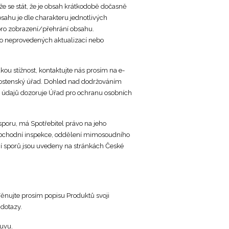
e se stát, že je obsah krátkodobě dočasně
sahu je dle charakteru jednotlivých
 pro zobrazení/přehrání obsahu.
bo neprovedených aktualizací nebo
kou stížnost, kontaktujte nás prosím na e-
nostenský úřad. Dohled nad dodržováním
h údajů dozoruje Úřad pro ochranu osobních
poru, má Spotřebitel právo na jeho
 obchodní inspekce, oddělení mimosoudního
í sporů jsou uvedeny na stránkách České
ěnujte prosím popisu Produktů svoji
 dotazy.
ouvu.