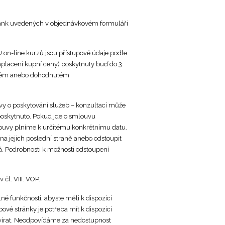
bank uvedených v objednávkovém formuláři
 on-line kurzů jsou přístupové údaje podle
zaplacení kupní ceny) poskytnuty buď do 3
veném anebo dohodnutém
vy o poskytování služeb – konzultací může
í poskytnuto. Pokud jde o smlouvu
smlouvy plníme k určitému konkrétnímu datu.
na jejich poslední straně anebo odstoupit
ká. Podrobnosti k možnosti odstoupení
čl. VIII. VOP.
plné funkčnosti, abyste měli k dispozici
vé stránky je potřeba mít k dispozici
tevírat. Neodpovídáme za nedostupnost