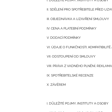
I. DŮLEŽITÉ POJMY, INSTITUTY A OSOBY
II. SDĚLENÍ PRO SPOTŘEBITELE PŘED U
III. OBJEDNÁVKA A UZAVŘENÍ SMLOUVY
IV. CENA A PLATEBNÍ PODMÍNKY
V. DODACÍ PODMÍNKY
VI. ÚDAJE O FUNKČNOSTI, KOMPATIBILIT
VII. ODSTOUPENÍ OD SMLOUVY
VIII. PRÁVA Z VADNÉHO PLNĚNÍ, REKLAM
IX. SPOTŘEBITELSKÉ RECENZE
X. ZÁVĚREM
I. DŮLEŽITÉ POJMY, INSTITUTY A OSOBY