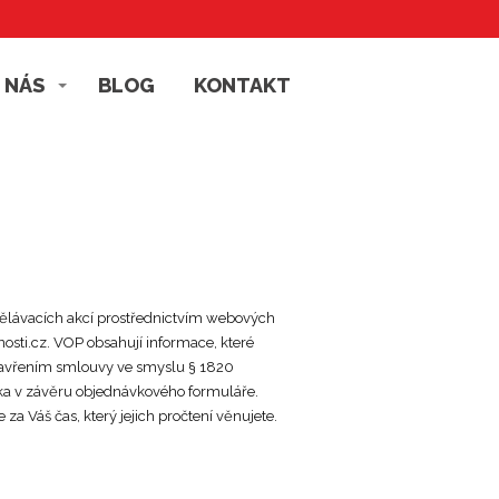
 NÁS
BLOG
KONTAKT
zdělávacích akcí prostřednictvím webových
i.cz. VOP obsahují informace, které
d uzavřením smlouvy ve smyslu § 1820
ka v závěru objednávkového formuláře.
za Váš čas, který jejich pročtení věnujete.