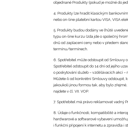
objednané Produkty (pokud je možné do jed
4. Produkty lze hradit klasickým bankovn
nebo on-line platební kartou VISA, VISA ele
5. Produkty budou dodány ve lhůtě uvedené 
typu on-line kurzu (zda jde o společný hrom
dnů od zaplacení ceny nebo v předem stan
termínu/termínech.
6. Spotřebitel může odstoupit od Smlouvy o
Spotřebitel odstoupit do 14 dní od jejího uz
o poskytování služeb – vzdělávacích akcí – 
Můžete-li od konkrétní Smlouvy odstoupit, k 
jakoukoli jinou formou tak, aby bylo zřejmé
najdete v čl. VII. VOP.
7. Spotřebitel má právo reklamovat vadný Pr
8. Údaje o funkčnosti, kompatibilitě a intero
hardwarové a softwarové vybavení umožňující
i funkční připojení k internetu a zpravidla