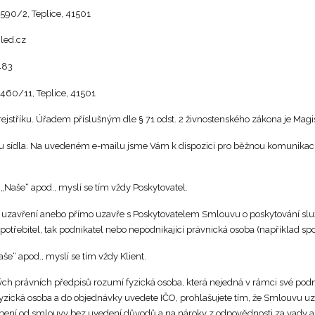
eplice, 41501
.cz
83
, Teplice, 41501
jstříku. Úřadem příslušným dle § 71 odst. 2 živnostenského zákona je Magis
 sídla. Na uvedeném e-mailu jsme Vám k dispozici pro běžnou komunikaci 
Naše“ apod., myslí se tím vždy Poskytovatel.
m o uzavření anebo přímo uzavře s Poskytovatelem Smlouvu o poskytování s
potřebitel, tak podnikatel nebo nepodnikající právnická osoba (například spo
še“ apod., myslí se tím vždy Klient.
ných právních předpisů rozumí fyzická osoba, která nejedná v rámci své podn
zická osoba a do objednávky uvedete IČO, prohlašujete tím, že Smlouvu uzaví
ní od smlouvy bez uvedení důvodů a na nároky z odpovědnosti za vady a 