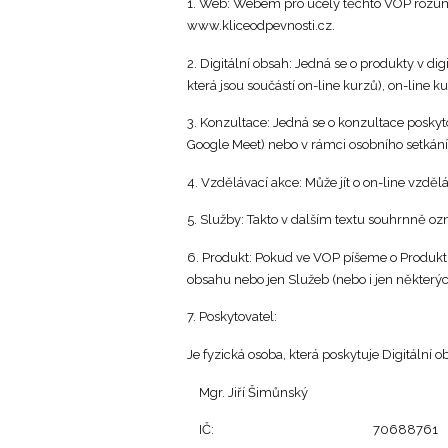
1. Web: Webem pro účely těchto VOP roz
www.kliceodpevnosti.cz.
2. Digitální obsah: Jedná se o produkty v di
která jsou součástí on-line kurzů), on-line ku
3. Konzultace: Jedná se o konzultace posky
Google Meet) nebo v rámci osobního setkání
4. Vzdělávací akce: Může jít o on-line vzděl
5. Služby: Takto v dalším textu souhrnně o
6. Produkt: Pokud ve VOP píšeme o Produktu,
obsahu nebo jen Služeb (nebo i jen některýc
7. Poskytovatel:
Je fyzická osoba, která poskytuje Digitální 
Mgr. Jiří Šimůnský
IČ: 70688761