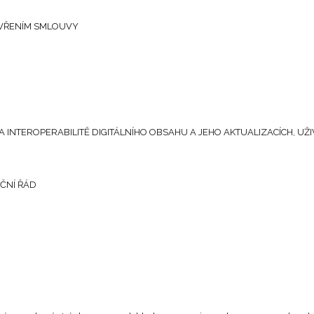
ZAVŘENÍM SMLOUVY
Ě A INTEROPERABILITĚ DIGITÁLNÍHO OBSAHU A JEHO AKTUALIZACÍCH, U
AČNÍ ŘÁD