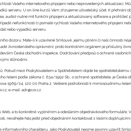
chlosti Vašeho internetového připojení nebo neprovedených aktualizací. Můž
ků serveru. U on-line kurzů Vám zřizujeme uživatelský účet. K přehrání ob
ea, audio) nutné mít funkční připojení a aktualizovaný software a prohlížeč
padě nefunkčnosti či pomalé rychlosti Vašeho internetového připojení ne
 dat nebo výpadků serveru.
átního dozoru: Máte-li k uzavřené Smlouvě, jejímu plnění či naší činnosti něja
dě živnostenského oprávnění, proto kontrolním orgánem je příslušný živ
ředevším Česká obchodní inspekce. Dodržování předpisů o ochraně osobníc
svými stížnostmi.
lů: Pokud mezi Poskytovatelem a Spotřebitelem dojde ke spotřebitelskému s
 řešení podle zákona č. 634/1992 Sb., o ochraně spotřebitele, je Česká
zdova 1969/24, 120 00 Praha 2. Veškeré podrobnosti k mimosoudnímu řešen
i.cz, e-mail: adr@coi.cz.
s Web, a to konkrétně vyplněním a odesláním objednávkového formuláře. V
osti, neváhejte Nás ještě před objednáním kontaktovat s Vašimi doplňujícími
 informativního charakteru. Jako Poskytovatel nejsme povinni uzavřít Sml