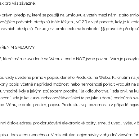
tak pro Vás závazné.
é právní předpisy, které se použijí na Smlouvu a vztah mezi námi z této sml
ějších právních předpisů (dále též jen „NOZ“) a v případech, kdy je Klientem
právních předpisů. Pokud je v tomto textu na konkrétní §§ právních předpis
ZAVŘENÍM SMLOUVY
Z, které máme uvedené na Webu a podle NOZ jsme povinni Vám je poskytnout 
jsou vždy uvedené přímo v popisu daného Produktu na Webu. Kliknutím na jed
bný popis, včetně například možnosti nebo nemožnosti pořídit Produkt na sp
u vhodné, kdy a jakým způsobem probíhají, jak dlouho trvají, zda on-line k
lacení, zda je ke kurzu nebo vzdělávací akci (a po jakou dobu) podpůrná sk
d. Věnujte proto, prosím, popisu Produktu svoji pozornost a v případě nejas
onní číslo a adresu pro doručování elektronické pošty jsme již uvedli výše, v čl
popisu. Jde o cenu konečnou. V rekapitulaci objednávky v objednávkovém fo