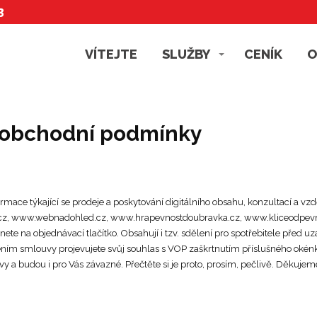
3
VÍTEJTE
SLUŽBY
CENÍK
O
 obchodní podmínky
rmace týkající se prodeje a poskytování digitálního obsahu, konzultací a v
z, www.webnadohled.cz, www.hrapevnostdoubravka.cz, www.kliceodpevnost
iknete na objednávací tlačítko. Obsahují i tzv. sdělení pro spotřebitele pře
ním smlouvy projevujete svůj souhlas s VOP zaškrtnutím příslušného okén
a budou i pro Vás závazné. Přečtěte si je proto, prosím, pečlivě. Děkujeme 